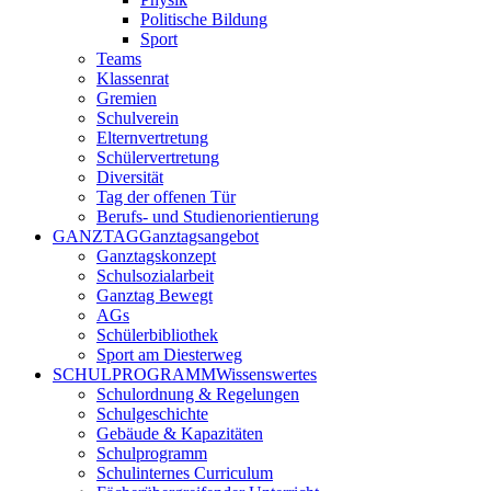
Politische Bildung
Sport
Teams
Klassenrat
Gremien
Schulverein
Elternvertretung
Schülervertretung
Diversität
Tag der offenen Tür
Berufs- und Studienorientierung
GANZTAG
Ganztagsangebot
Ganztagskonzept
Schulsozialarbeit
Ganztag Bewegt
AGs
Schülerbibliothek
Sport am Diesterweg
SCHULPROGRAMM
Wissenswertes
Schulordnung & Regelungen
Schulgeschichte
Gebäude & Kapazitäten
Schulprogramm
Schulinternes Curriculum