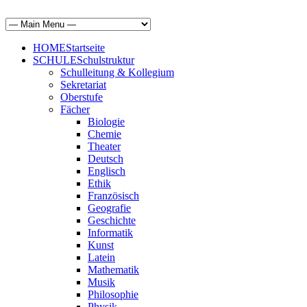
HOME
Startseite
SCHULE
Schulstruktur
Schulleitung & Kollegium
Sekretariat
Oberstufe
Fächer
Biologie
Chemie
Theater
Deutsch
Englisch
Ethik
Französisch
Geografie
Geschichte
Informatik
Kunst
Latein
Mathematik
Musik
Philosophie
Physik