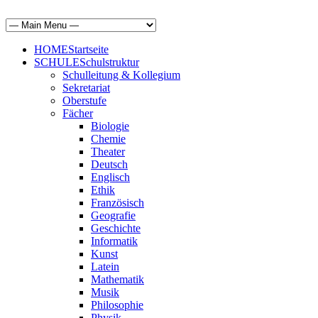
HOME
Startseite
SCHULE
Schulstruktur
Schulleitung & Kollegium
Sekretariat
Oberstufe
Fächer
Biologie
Chemie
Theater
Deutsch
Englisch
Ethik
Französisch
Geografie
Geschichte
Informatik
Kunst
Latein
Mathematik
Musik
Philosophie
Physik