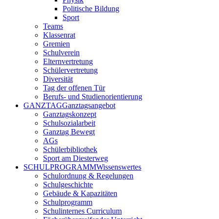
Politische Bildung
Sport
Teams
Klassenrat
Gremien
Schulverein
Elternvertretung
Schülervertretung
Diversität
Tag der offenen Tür
Berufs- und Studienorientierung
GANZTAG
Ganztagsangebot
Ganztagskonzept
Schulsozialarbeit
Ganztag Bewegt
AGs
Schülerbibliothek
Sport am Diesterweg
SCHULPROGRAMM
Wissenswertes
Schulordnung & Regelungen
Schulgeschichte
Gebäude & Kapazitäten
Schulprogramm
Schulinternes Curriculum