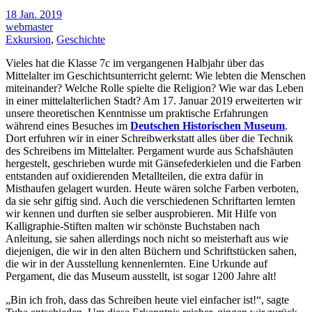
18 Jan. 2019
webmaster
Exkursion
,
Geschichte
Vieles hat die Klasse 7c im vergangenen Halbjahr über das
Mittelalter im Geschichtsunterricht gelernt: Wie lebten die Menschen
miteinander? Welche Rolle spielte die Religion? Wie war das Leben
in einer mittelalterlichen Stadt? Am 17. Januar 2019 erweiterten wir
unsere theoretischen Kenntnisse um praktische Erfahrungen
während eines Besuches im
Deutschen Historischen Museum
.
Dort erfuhren wir in einer Schreibwerkstatt alles über die Technik
des Schreibens im Mittelalter. Pergament wurde aus Schafshäuten
hergestelt, geschrieben wurde mit Gänsefederkielen und die Farben
entstanden auf oxidierenden Metallteilen, die extra dafür in
Misthaufen gelagert wurden. Heute wären solche Farben verboten,
da sie sehr giftig sind. Auch die verschiedenen Schriftarten lernten
wir kennen und durften sie selber ausprobieren. Mit Hilfe von
Kalligraphie-Stiften malten wir schönste Buchstaben nach
Anleitung, sie sahen allerdings noch nicht so meisterhaft aus wie
diejenigen, die wir in den alten Büchern und Schriftstücken sahen,
die wir in der Ausstellung kennenlernten. Eine Urkunde auf
Pergament, die das Museum ausstellt, ist sogar 1200 Jahre alt!
„Bin ich froh, dass das Schreiben heute viel einfacher ist!“, sagte