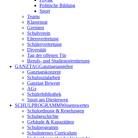
Politische Bildung
Sport
Teams
Klassenrat
Gremien
Schulverein
Elternvertretung
Schülervertretung
Diversität
Tag der offenen Tür
Berufs- und Studienorientierung
GANZTAG
Ganztagsangebot
Ganztagskonzept
Schulsozialarbeit
Ganztag Bewegt
AGs
Schülerbibliothek
Sport am Diesterweg
SCHULPROGRAMM
Wissenswertes
Schulordnung & Regelungen
Schulgeschichte
Gebäude & Kapazitäten
Schulprogramm
Schulinternes Curriculum