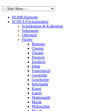
HOME
Startseite
SCHULE
Schulstruktur
Schulleitung & Kollegium
Sekretariat
Oberstufe
Fächer
Biologie
Chemie
Theater
Deutsch
Englisch
Ethik
Französisch
Geografie
Geschichte
Informatik
Kunst
Latein
Mathematik
Musik
Philosophie
Physik