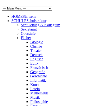
HOME
Startseite
SCHULE
Schulstruktur
Schulleitung & Kollegium
Sekretariat
Oberstufe
Fächer
Biologie
Chemie
Theater
Deutsch
Englisch
Ethik
Französisch
Geografie
Geschichte
Informatik
Kunst
Latein
Mathematik
Musik
Philosophie
Physik