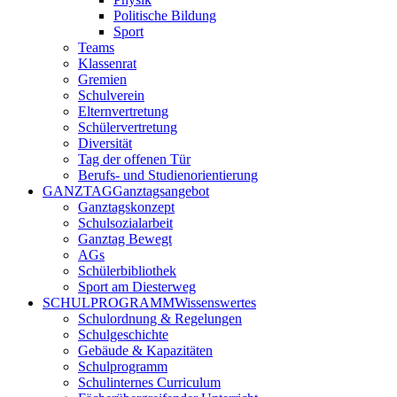
Politische Bildung
Sport
Teams
Klassenrat
Gremien
Schulverein
Elternvertretung
Schülervertretung
Diversität
Tag der offenen Tür
Berufs- und Studienorientierung
GANZTAG
Ganztagsangebot
Ganztagskonzept
Schulsozialarbeit
Ganztag Bewegt
AGs
Schülerbibliothek
Sport am Diesterweg
SCHULPROGRAMM
Wissenswertes
Schulordnung & Regelungen
Schulgeschichte
Gebäude & Kapazitäten
Schulprogramm
Schulinternes Curriculum