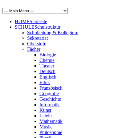
HOME
Startseite
SCHULE
Schulstruktur
Schulleitung & Kollegium
Sekretariat
Oberstufe
Fächer
Biologie
Chemie
Theater
Deutsch
Englisch
Ethik
Französisch
Geografie
Geschichte
Informatik
Kunst
Latein
Mathematik
Musik
Philosophie
Physik