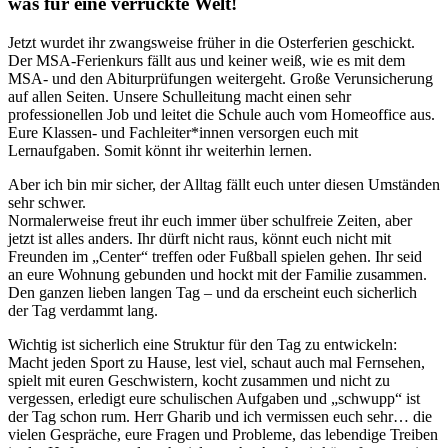
was für eine verrückte Welt!
Jetzt wurdet ihr zwangsweise früher in die Osterferien geschickt.
Der MSA-Ferienkurs fällt aus und keiner weiß, wie es mit dem
MSA- und den Abiturprüfungen weitergeht. Große Verunsicherung
auf allen Seiten. Unsere Schulleitung macht einen sehr
professionellen Job und leitet die Schule auch vom Homeoffice aus.
Eure Klassen- und Fachleiter*innen versorgen euch mit
Lernaufgaben. Somit könnt ihr weiterhin lernen.
Aber ich bin mir sicher, der Alltag fällt euch unter diesen Umständen
sehr schwer.
Normalerweise freut ihr euch immer über schulfreie Zeiten, aber
jetzt ist alles anders. Ihr dürft nicht raus, könnt euch nicht mit
Freunden im „Center“ treffen oder Fußball spielen gehen. Ihr seid
an eure Wohnung gebunden und hockt mit der Familie zusammen.
Den ganzen lieben langen Tag – und da erscheint euch sicherlich
der Tag verdammt lang.
Wichtig ist sicherlich eine Struktur für den Tag zu entwickeln:
Macht jeden Sport zu Hause, lest viel, schaut auch mal Fernsehen,
spielt mit euren Geschwistern, kocht zusammen und nicht zu
vergessen, erledigt eure schulischen Aufgaben und „schwupp“ ist
der Tag schon rum. Herr Gharib und ich vermissen euch sehr… die
vielen Gespräche, eure Fragen und Probleme, das lebendige Treiben