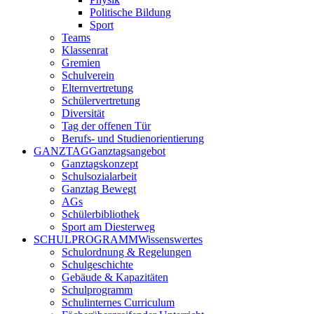
Politische Bildung
Sport
Teams
Klassenrat
Gremien
Schulverein
Elternvertretung
Schülervertretung
Diversität
Tag der offenen Tür
Berufs- und Studienorientierung
GANZTAG
Ganztagsangebot
Ganztagskonzept
Schulsozialarbeit
Ganztag Bewegt
AGs
Schülerbibliothek
Sport am Diesterweg
SCHULPROGRAMM
Wissenswertes
Schulordnung & Regelungen
Schulgeschichte
Gebäude & Kapazitäten
Schulprogramm
Schulinternes Curriculum