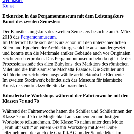
webmaster
Kunst
Exkursion in das Pergamonmuseum mit dem Leistungskurs
Kunst des zweiten Semesters
Der Kunstleistungskurs des zweiten Semesters besuchte am 5. März
2018 das
Pergamonmuseum
.
Im Unterricht hatte sich der Kurs schon mit den unterschiedlichen
Stilen und Epochen der Architekturgeschichte auseinandergesetzt
und konnte nun die Merkmale antiker Gebäude auch vor Originalen
zeichnerisch erproben. Das Pergamnonmuseum beherbergt Teile der
Prozessionsstraße des alten Babylons, des Markttors des römischen
Milet und die frühislamische Mschatta-Fassade. Die Schüler und
Schülerinnen zeichneten ausgewählte architektonische Elemente.
Im zweiten Stockwerk befindet sich das Museum für islamische
Kunst, das eindrucksvolle Stücke präsentiert.
Künstlerische Workshops während der Fahrtenwoche mit den
Klassen 7c und 7b
Während der Fahrtenwoche hatten die Schüler und Schülerinnen der
Klasse 7c und 7b die Möglichkeit an spannenden und lustigen
Workshops teilzunehmen. Die Klasse 7b nahm unter dem Motto
„Früh übt sich!“ an einem Graffiti-Workshop mit Josef Dube
teilzunehmen, der auch die Graffiti-AG an der Schule leitet. Im