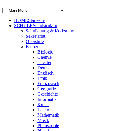
HOME
Startseite
SCHULE
Schulstruktur
Schulleitung & Kollegium
Sekretariat
Oberstufe
Fächer
Biologie
Chemie
Theater
Deutsch
Englisch
Ethik
Französisch
Geografie
Geschichte
Informatik
Kunst
Latein
Mathematik
Musik
Philosophie
Physik