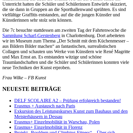
Unterricht hatten die Schüler und Schülerinnen Entwürfe skizziert,
die sie dann in Gruppen an die Sporthallenwand sprühten. Es sind
vielfältige Graffitis entstanden, auf die die jungen Künstler und
Künstlerinnen sehr stolz sein können.
Die 7c besuchte stattdessen am zweiten Tag der Fahrtenwoche die
Sammlung Scharf-Gerstenberg
in Charlottenburg. Dort arbeiteten
wir im Museum zum Thema „Der Schnitt mit dem Küchenmesser –
aus Bildern Bilder machen“ an fantastischen, surrealistischen
Collagen und schauten uns Werke von Künstlern wie René Magritte
und Max Ernst an. Es entstanden witzige und schöne
Traumlandschaften und die Schüler und Schülerinnen konnten viele
neue Techniken der Kunst erproben.
Frau Wilke – FB Kunst
NEUESTE BEITRÄGE
DELF SCOLAIRE A2 – Prüfung erfolgreich bestanden!
Erasmus + Austausch nach Paris
Exkursion des Leistungskurses Kunst zum Bauhaus und den
Meisterhäusern in Dessau
Erasmus+ Einzelmobilität in Warschau, Polen
Erasmus+ Einzelmobilität in Florenz
Projekt „Bouldern und Climbing-Fitness“ – Über sich