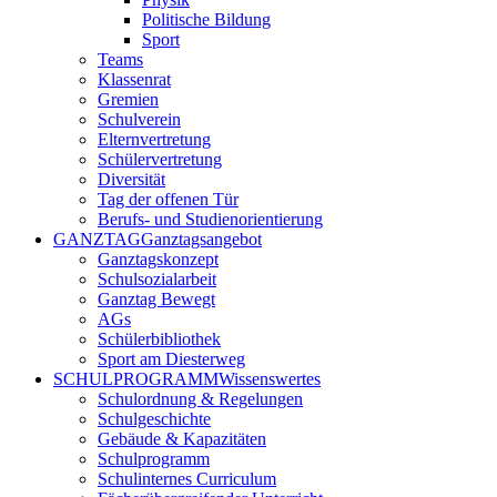
Politische Bildung
Sport
Teams
Klassenrat
Gremien
Schulverein
Elternvertretung
Schülervertretung
Diversität
Tag der offenen Tür
Berufs- und Studienorientierung
GANZTAG
Ganztagsangebot
Ganztagskonzept
Schulsozialarbeit
Ganztag Bewegt
AGs
Schülerbibliothek
Sport am Diesterweg
SCHULPROGRAMM
Wissenswertes
Schulordnung & Regelungen
Schulgeschichte
Gebäude & Kapazitäten
Schulprogramm
Schulinternes Curriculum