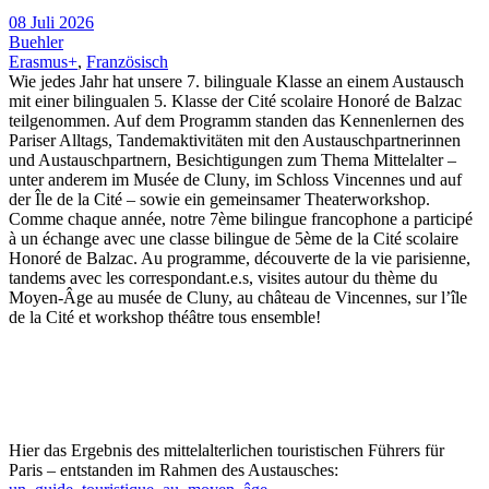
08 Juli 2026
Buehler
Erasmus+
,
Französisch
Wie jedes Jahr hat unsere 7. bilinguale Klasse an einem Austausch
mit einer bilingualen 5. Klasse der Cité scolaire Honoré de Balzac
teilgenommen. Auf dem Programm standen das Kennenlernen des
Pariser Alltags, Tandemaktivitäten mit den Austauschpartnerinnen
und Austauschpartnern, Besichtigungen zum Thema Mittelalter –
unter anderem im Musée de Cluny, im Schloss Vincennes und auf
der Île de la Cité – sowie ein gemeinsamer Theaterworkshop.
Comme chaque année, notre 7ème bilingue francophone a participé
à un échange avec une classe bilingue de 5ème de la Cité scolaire
Honoré de Balzac. Au programme, découverte de la vie parisienne,
tandems avec les correspondant.e.s, visites autour du thème du
Moyen-Âge au musée de Cluny, au château de Vincennes, sur l’île
de la Cité et workshop théâtre tous ensemble!
Hier das Ergebnis des mittelalterlichen touristischen Führers für
Paris – entstanden im Rahmen des Austausches: