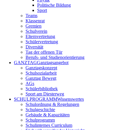
Politische Bildung
Sport
Teams
Klassenrat
Gremien
Schulverein
Elternvertretung
Schülervertretung
Diversität
Tag der offenen Tür
Berufs- und Studienorientierung
GANZTAG
Ganztagsangebot
Ganztagskonzept
Schulsozialarbeit
Ganztag Bewegt
AGs
Schülerbibliothek
Sport am Diesterweg
SCHULPROGRAMM
Wissenswertes
Schulordnung & Regelungen
Schulgeschichte
Gebäude & Kapazitäten
Schulprogramm
Schulinternes Curriculum