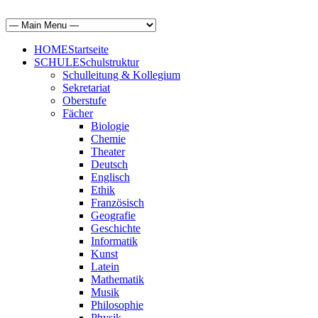
HOME
Startseite
SCHULE
Schulstruktur
Schulleitung & Kollegium
Sekretariat
Oberstufe
Fächer
Biologie
Chemie
Theater
Deutsch
Englisch
Ethik
Französisch
Geografie
Geschichte
Informatik
Kunst
Latein
Mathematik
Musik
Philosophie
Physik