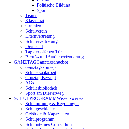
Politische Bildung
Sport
Teams
Klassenrat
Gremien
Schulverein
Elternvertretung
Schülervertretung
Diversität
Tag der offenen Tür
Berufs- und Studienorientierung
GANZTAG
Ganztagsangebot
Ganztagskonzept
Schulsozialarbeit
Ganztag Bewegt
AGs
Schülerbibliothek
Sport am Diesterweg
SCHULPROGRAMM
Wissenswertes
Schulordnung & Regelungen
Schulgeschichte
Gebäude & Kapazitäten
Schulprogramm
Schulinternes Curriculum