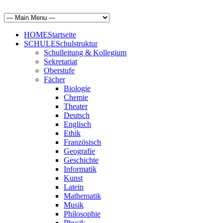
HOME
Startseite
SCHULE
Schulstruktur
Schulleitung & Kollegium
Sekretariat
Oberstufe
Fächer
Biologie
Chemie
Theater
Deutsch
Englisch
Ethik
Französisch
Geografie
Geschichte
Informatik
Kunst
Latein
Mathematik
Musik
Philosophie
Physik