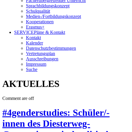
Fächerübergreifender Unterricht
Sprachbildungskonzept
Schulqualität
Medien-/Fortbildungskonzept
Kooperationen
Erasmus+
SERVICE
Pläne & Kontakt
Kontakt
Kalender
Datenschutzbestimmungen
Vertretungsplan
Ausschreibungen
Impressum
Suche
AKTUELLES
Comment are off
#4genderstudies: Schüler/-
innen des Diesterweg-