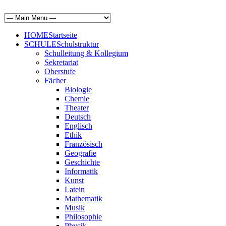
HOME
Startseite
SCHULE
Schulstruktur
Schulleitung & Kollegium
Sekretariat
Oberstufe
Fächer
Biologie
Chemie
Theater
Deutsch
Englisch
Ethik
Französisch
Geografie
Geschichte
Informatik
Kunst
Latein
Mathematik
Musik
Philosophie
Physik