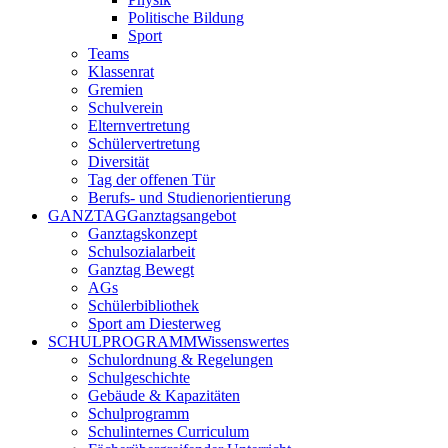
Politische Bildung
Sport
Teams
Klassenrat
Gremien
Schulverein
Elternvertretung
Schülervertretung
Diversität
Tag der offenen Tür
Berufs- und Studienorientierung
GANZTAG
Ganztagsangebot
Ganztagskonzept
Schulsozialarbeit
Ganztag Bewegt
AGs
Schülerbibliothek
Sport am Diesterweg
SCHULPROGRAMM
Wissenswertes
Schulordnung & Regelungen
Schulgeschichte
Gebäude & Kapazitäten
Schulprogramm
Schulinternes Curriculum