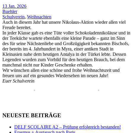
13 Jan. 2026
Buehler
Schulverein
,
Weihnachten
Auch in diesem Jahr hat unsere Nikolaus-Aktion wieder allen viel
Freude bereitet.
In jeder Klasse gab es eine Tüte voller Schokoladennikoläuse und in
der Teeküche wartete ebenfalls eine kleine Parade – ganz im Sinn
des für seine Nächstenliebe und Großzügigkeit bekannten Bischofs,
der bereits im 4. Jahrhundert in Myra, einer antiken Stadt in
Kleinasien nahe dem heutigen Antalya in der Türkei lebte. Dessen
Legenden wurden zum Vorbild für den heutigen Brauch, bei dem
manchmal nicht nur Kinder Geschenke erhalten.
Wir wünschen allen eine schöne und frohe Weihnachtszeit und
freuen uns auf ein gesundes Wiedersehen im neuen Jahr!
Euer Schulverein
NEUESTE BEITRÄGE
DELF SCOLAIRE A2 – Prüfung erfolgreich bestanden!
Erasmus + Austausch nach Paris