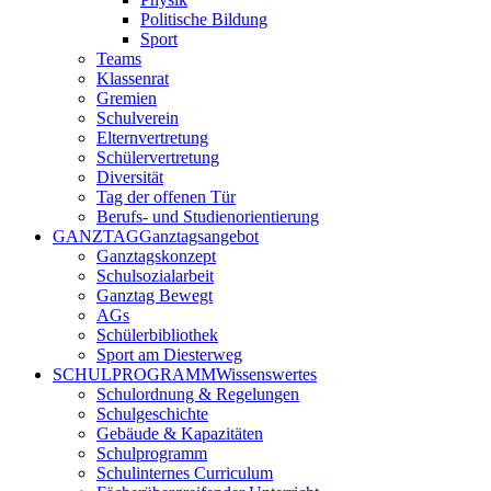
Politische Bildung
Sport
Teams
Klassenrat
Gremien
Schulverein
Elternvertretung
Schülervertretung
Diversität
Tag der offenen Tür
Berufs- und Studienorientierung
GANZTAG
Ganztagsangebot
Ganztagskonzept
Schulsozialarbeit
Ganztag Bewegt
AGs
Schülerbibliothek
Sport am Diesterweg
SCHULPROGRAMM
Wissenswertes
Schulordnung & Regelungen
Schulgeschichte
Gebäude & Kapazitäten
Schulprogramm
Schulinternes Curriculum