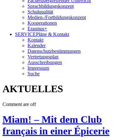
Fächerübergreifender Unterricht
Sprachbildungskonzept
Schulqualität
Medien-/Fortbildungskonzept
Kooperationen
Erasmus+
SERVICE
Pläne & Kontakt
Kontakt
Kalender
Datenschutzbestimmungen
Vertretungsplan
Ausschreibungen
Impressum
Suche
AKTUELLES
Comment are off
Miam! – Mit dem Club
français in einer Épicerie