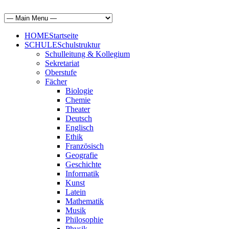
HOME
Startseite
SCHULE
Schulstruktur
Schulleitung & Kollegium
Sekretariat
Oberstufe
Fächer
Biologie
Chemie
Theater
Deutsch
Englisch
Ethik
Französisch
Geografie
Geschichte
Informatik
Kunst
Latein
Mathematik
Musik
Philosophie
Physik