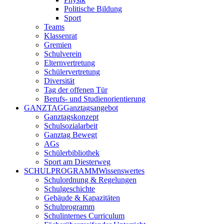
Politische Bildung
Sport
Teams
Klassenrat
Gremien
Schulverein
Elternvertretung
Schülervertretung
Diversität
Tag der offenen Tür
Berufs- und Studienorientierung
GANZTAG
Ganztagsangebot
Ganztagskonzept
Schulsozialarbeit
Ganztag Bewegt
AGs
Schülerbibliothek
Sport am Diesterweg
SCHULPROGRAMM
Wissenswertes
Schulordnung & Regelungen
Schulgeschichte
Gebäude & Kapazitäten
Schulprogramm
Schulinternes Curriculum