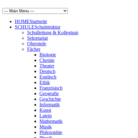
HOME
Startseite
SCHULE
Schulstruktur
Schulleitung & Kollegium
Sekretariat
Oberstufe
Fächer
Biologie
Chemie
Theater
Deutsch
Englisch
Ethik
Französisch
Geografie
Geschichte
Informatik
Kunst
Latein
Mathematik
Musik
Philosophie
Physik