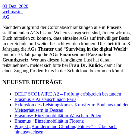
03 Dez. 2020
webmaster
AG
Nachdem aufgrund der Coronabeschränkungen alle in Präsenz
stattfindenden AGs bis auf Weiteres ausgesetzt sind, freuen wir uns,
Euch mitteilen zu können, dass einzelne AGs auf freiwilliger Basis
in der Schulcloud weiter besucht werden können. Dies betrifft im 8.
Jahrgang die AGs
Theater
und “
Surviving in the digital World
“
und im 10. Jahrgang die AGs
Finanzen
und
Faszination
Grundgesetz
. Wer aus diesen Jahrgängen Lust hat daran
teilzunehmen, meldet sich bitte bei
Frau Dr. Kulick
, damit Ihr
einen Zugang für den Kurs in der Schulcloud bekommen könnt.
NEUESTE BEITRÄGE
DELF SCOLAIRE A2 – Prüfung erfolgreich bestanden!
Erasmus + Austausch nach Paris
Exkursion des Leistungskurses Kunst zum Bauhaus und den
Meisterhäusern in Dessau
Erasmus+ Einzelmobilität in Warschau, Polen
Erasmus+ Einzelmobilität in Florenz
Projekt „Bouldern und Climbing-Fitness“ – Über sich
hinauswachsen