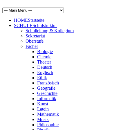
HOME
Startseite
SCHULE
Schulstruktur
Schulleitung & Kollegium
Sekretariat
Oberstufe
Fächer
Biologie
Chemie
Theater
Deutsch
Englisch
Ethik
Französisch
Geografie
Geschichte
Informatik
Kunst
Latein
Mathematik
Musik
Philosophie
Physik