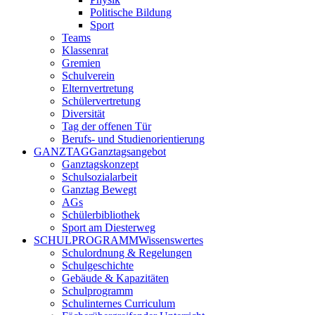
Politische Bildung
Sport
Teams
Klassenrat
Gremien
Schulverein
Elternvertretung
Schülervertretung
Diversität
Tag der offenen Tür
Berufs- und Studienorientierung
GANZTAG
Ganztagsangebot
Ganztagskonzept
Schulsozialarbeit
Ganztag Bewegt
AGs
Schülerbibliothek
Sport am Diesterweg
SCHULPROGRAMM
Wissenswertes
Schulordnung & Regelungen
Schulgeschichte
Gebäude & Kapazitäten
Schulprogramm
Schulinternes Curriculum