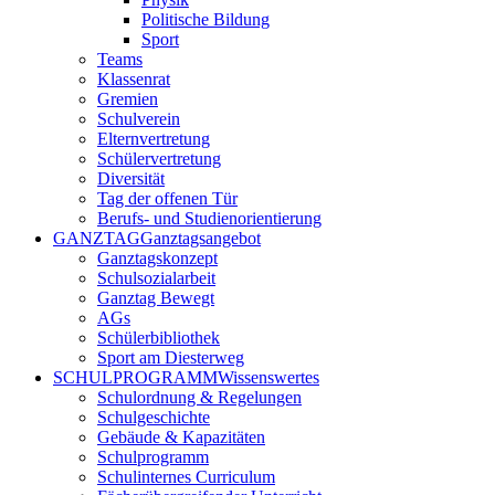
Politische Bildung
Sport
Teams
Klassenrat
Gremien
Schulverein
Elternvertretung
Schülervertretung
Diversität
Tag der offenen Tür
Berufs- und Studienorientierung
GANZTAG
Ganztagsangebot
Ganztagskonzept
Schulsozialarbeit
Ganztag Bewegt
AGs
Schülerbibliothek
Sport am Diesterweg
SCHULPROGRAMM
Wissenswertes
Schulordnung & Regelungen
Schulgeschichte
Gebäude & Kapazitäten
Schulprogramm
Schulinternes Curriculum