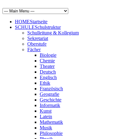
HOME
Startseite
SCHULE
Schulstruktur
Schulleitung & Kollegium
Sekretariat
Oberstufe
Fächer
Biologie
Chemie
Theater
Deutsch
Englisch
Ethik
Französisch
Geografie
Geschichte
Informatik
Kunst
Latein
Mathematik
Musik
Philosophie
Physik