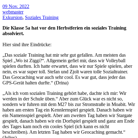
09 Nov. 2022
webmaster
Exkursion
,
Soziales Training
Die Klasse 5a hat vor den Herbstferien ein soziales Training
absolviert.
Hier sind ihre Eindrücke:
„Das soziale Training hat mir sehr gut gefallen. Am meisten das
Spiel „Wo ist Ziggi?“. Allgemein gefiel mir, dass wir Volleyball
spielen durften. Ich hatte erwartet, dass wir nur Spiele spielen, aber
nein, es war super toll. Stefan und Zjolt waren tolle Sozialtrainer.
Das Geocaching war auch sehr cool. Es war gut, dass jeder das
GPS-Gerät halten durfte.“ (Drina)
„Als ich vom sozialen Training gehört habe, dachte ich mir: Wir
werden in der Schule üben.“ Aber zum Glück war es nicht so,
sondern wir fuhren mit dem M27 bis zur Stromstraße in Moabit. Wir
haben am ersten Tag ein Kennlernspiel gespielt. Danach haben wir
ein Namensspiel gespielt. Aber am zweiten Tag haben wir Stargate
gespielt, danach haben wir ein Dorfspiel gespielt und ganz am Ende
des Tages kam noch ein cooles Spiel (ich kann es nicht
beschreiben). Am letzten Tag haben wir Geocaching gemacht.“
(Julius)