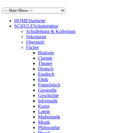
HOME
Startseite
SCHULE
Schulstruktur
Schulleitung & Kollegium
Sekretariat
Oberstufe
Fächer
Biologie
Chemie
Theater
Deutsch
Englisch
Ethik
Französisch
Geografie
Geschichte
Informatik
Kunst
Latein
Mathematik
Musik
Philosophie
Physik