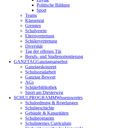
Politische Bildung
Sport
Teams
Klassenrat
Gremien
Schulverein
Elternvertretung
Schülervertretung
Diversität
Tag der offenen Tür
Berufs- und Studienorientierung
GANZTAG
Ganztagsangebot
Ganztagskonzept
Schulsozialarbeit
Ganztag Bewegt
AGs
Schülerbibliothek
Sport am Diesterweg
SCHULPROGRAMM
Wissenswertes
Schulordnung & Regelungen
Schulgeschichte
Gebäude & Kapazitäten
Schulprogramm
Schulinternes Curriculum