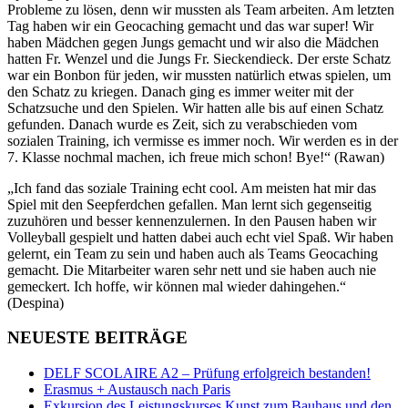
Probleme zu lösen, denn wir mussten als Team arbeiten. Am letzten
Tag haben wir ein Geocaching gemacht und das war super! Wir
haben Mädchen gegen Jungs gemacht und wir also die Mädchen
hatten Fr. Wenzel und die Jungs Fr. Sieckendieck. Der erste Schatz
war ein Bonbon für jeden, wir mussten natürlich etwas spielen, um
den Schatz zu kriegen. Danach ging es immer weiter mit der
Schatzsuche und den Spielen. Wir hatten alle bis auf einen Schatz
gefunden. Danach wurde es Zeit, sich zu verabschieden vom
sozialen Training, ich vermisse es immer noch. Wir werden es in der
7. Klasse nochmal machen, ich freue mich schon! Bye!“ (Rawan)
„Ich fand das soziale Training echt cool. Am meisten hat mir das
Spiel mit den Seepferdchen gefallen. Man lernt sich gegenseitig
zuzuhören und besser kennenzulernen. In den Pausen haben wir
Volleyball gespielt und hatten dabei auch echt viel Spaß. Wir haben
gelernt, ein Team zu sein und haben auch als Teams Geocaching
gemacht. Die Mitarbeiter waren sehr nett und sie haben auch nie
gemeckert. Ich hoffe, wir können mal wieder dahingehen.“
(Despina)
NEUESTE BEITRÄGE
DELF SCOLAIRE A2 – Prüfung erfolgreich bestanden!
Erasmus + Austausch nach Paris
Exkursion des Leistungskurses Kunst zum Bauhaus und den