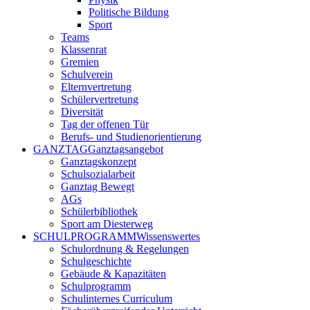
Politische Bildung
Sport
Teams
Klassenrat
Gremien
Schulverein
Elternvertretung
Schülervertretung
Diversität
Tag der offenen Tür
Berufs- und Studienorientierung
GANZTAG
Ganztagsangebot
Ganztagskonzept
Schulsozialarbeit
Ganztag Bewegt
AGs
Schülerbibliothek
Sport am Diesterweg
SCHULPROGRAMM
Wissenswertes
Schulordnung & Regelungen
Schulgeschichte
Gebäude & Kapazitäten
Schulprogramm
Schulinternes Curriculum