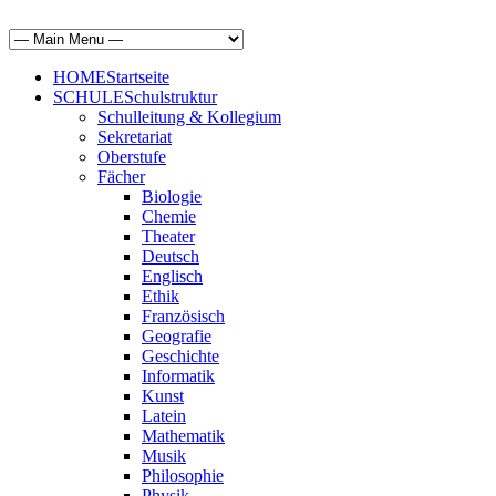
HOME
Startseite
SCHULE
Schulstruktur
Schulleitung & Kollegium
Sekretariat
Oberstufe
Fächer
Biologie
Chemie
Theater
Deutsch
Englisch
Ethik
Französisch
Geografie
Geschichte
Informatik
Kunst
Latein
Mathematik
Musik
Philosophie
Physik