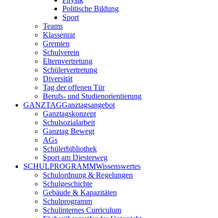
Politische Bildung
Sport
Teams
Klassenrat
Gremien
Schulverein
Elternvertretung
Schülervertretung
Diversität
Tag der offenen Tür
Berufs- und Studienorientierung
GANZTAG
Ganztagsangebot
Ganztagskonzept
Schulsozialarbeit
Ganztag Bewegt
AGs
Schülerbibliothek
Sport am Diesterweg
SCHULPROGRAMM
Wissenswertes
Schulordnung & Regelungen
Schulgeschichte
Gebäude & Kapazitäten
Schulprogramm
Schulinternes Curriculum