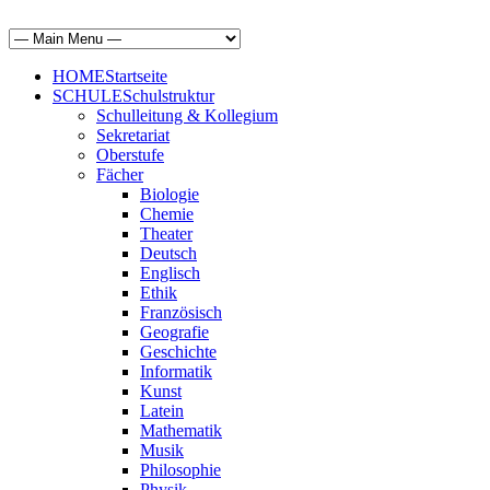
HOME
Startseite
SCHULE
Schulstruktur
Schulleitung & Kollegium
Sekretariat
Oberstufe
Fächer
Biologie
Chemie
Theater
Deutsch
Englisch
Ethik
Französisch
Geografie
Geschichte
Informatik
Kunst
Latein
Mathematik
Musik
Philosophie
Physik