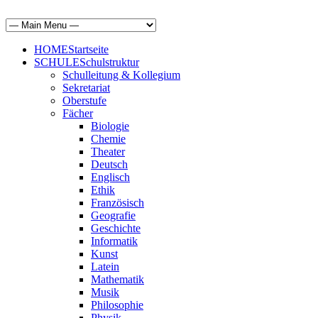
HOME
Startseite
SCHULE
Schulstruktur
Schulleitung & Kollegium
Sekretariat
Oberstufe
Fächer
Biologie
Chemie
Theater
Deutsch
Englisch
Ethik
Französisch
Geografie
Geschichte
Informatik
Kunst
Latein
Mathematik
Musik
Philosophie
Physik