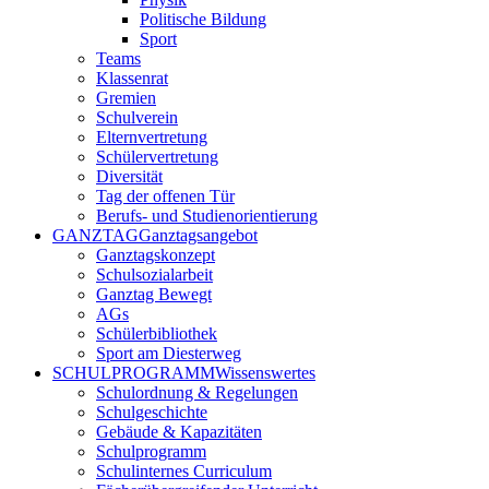
Politische Bildung
Sport
Teams
Klassenrat
Gremien
Schulverein
Elternvertretung
Schülervertretung
Diversität
Tag der offenen Tür
Berufs- und Studienorientierung
GANZTAG
Ganztagsangebot
Ganztagskonzept
Schulsozialarbeit
Ganztag Bewegt
AGs
Schülerbibliothek
Sport am Diesterweg
SCHULPROGRAMM
Wissenswertes
Schulordnung & Regelungen
Schulgeschichte
Gebäude & Kapazitäten
Schulprogramm
Schulinternes Curriculum