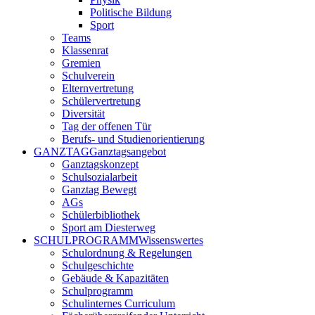
Politische Bildung
Sport
Teams
Klassenrat
Gremien
Schulverein
Elternvertretung
Schülervertretung
Diversität
Tag der offenen Tür
Berufs- und Studienorientierung
GANZTAG
Ganztagsangebot
Ganztagskonzept
Schulsozialarbeit
Ganztag Bewegt
AGs
Schülerbibliothek
Sport am Diesterweg
SCHULPROGRAMM
Wissenswertes
Schulordnung & Regelungen
Schulgeschichte
Gebäude & Kapazitäten
Schulprogramm
Schulinternes Curriculum