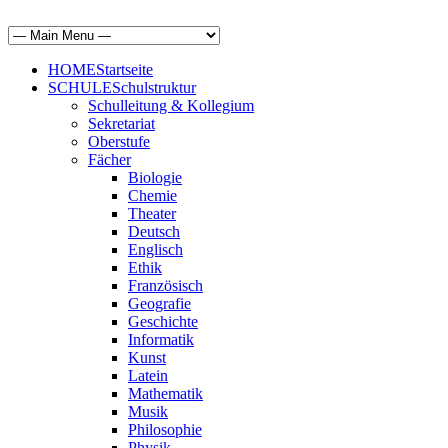
HOME
Startseite
SCHULE
Schulstruktur
Schulleitung & Kollegium
Sekretariat
Oberstufe
Fächer
Biologie
Chemie
Theater
Deutsch
Englisch
Ethik
Französisch
Geografie
Geschichte
Informatik
Kunst
Latein
Mathematik
Musik
Philosophie
Physik