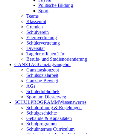
Politische Bildung
Sport
Teams
Klassenrat
Gremien
Schulverein
Elternvertretung
Schülervertretung
Diversität
Tag der offenen Tür
Berufs- und Studienorientierung
GANZTAG
Ganztagsangebot
Ganztagskonzept
Schulsozialarbeit
Ganztag Bewegt
AGs
Schülerbibliothek
Sport am Diesterweg
SCHULPROGRAMM
Wissenswertes
Schulordnung & Regelungen
Schulgeschichte
Gebäude & Kapazitäten
Schulprogramm
Schulinternes Curriculum