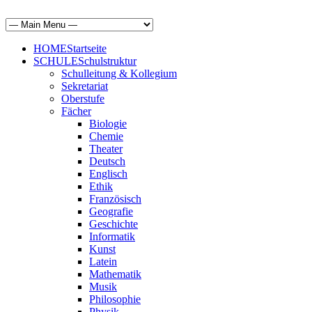
HOME
Startseite
SCHULE
Schulstruktur
Schulleitung & Kollegium
Sekretariat
Oberstufe
Fächer
Biologie
Chemie
Theater
Deutsch
Englisch
Ethik
Französisch
Geografie
Geschichte
Informatik
Kunst
Latein
Mathematik
Musik
Philosophie
Physik