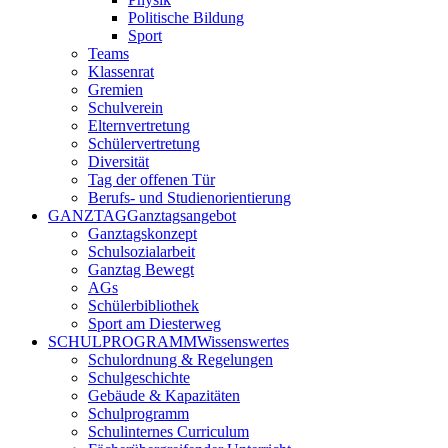
Politische Bildung
Sport
Teams
Klassenrat
Gremien
Schulverein
Elternvertretung
Schülervertretung
Diversität
Tag der offenen Tür
Berufs- und Studienorientierung
GANZTAG
Ganztagsangebot
Ganztagskonzept
Schulsozialarbeit
Ganztag Bewegt
AGs
Schülerbibliothek
Sport am Diesterweg
SCHULPROGRAMM
Wissenswertes
Schulordnung & Regelungen
Schulgeschichte
Gebäude & Kapazitäten
Schulprogramm
Schulinternes Curriculum