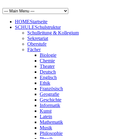
HOME
Startseite
SCHULE
Schulstruktur
Schulleitung & Kollegium
Sekretariat
Oberstufe
Fächer
Biologie
Chemie
Theater
Deutsch
Englisch
Ethik
Französisch
Geografie
Geschichte
Informatik
Kunst
Latein
Mathematik
Musik
Philosophie
Physik