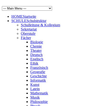
HOME
Startseite
SCHULE
Schulstruktur
Schulleitung & Kollegium
Sekretariat
Oberstufe
Fächer
Biologie
Chemie
Theater
Deutsch
Englisch
Ethik
Französisch
Geografie
Geschichte
Informatik
Kunst
Latein
Mathematik
Musik
Philosophie
Physik