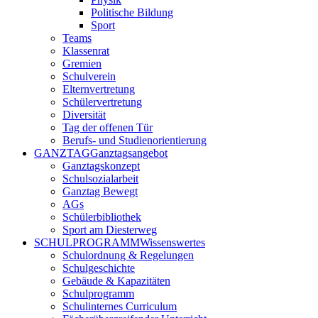
Politische Bildung
Sport
Teams
Klassenrat
Gremien
Schulverein
Elternvertretung
Schülervertretung
Diversität
Tag der offenen Tür
Berufs- und Studienorientierung
GANZTAG
Ganztagsangebot
Ganztagskonzept
Schulsozialarbeit
Ganztag Bewegt
AGs
Schülerbibliothek
Sport am Diesterweg
SCHULPROGRAMM
Wissenswertes
Schulordnung & Regelungen
Schulgeschichte
Gebäude & Kapazitäten
Schulprogramm
Schulinternes Curriculum