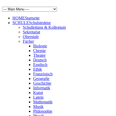
HOME
Startseite
SCHULE
Schulstruktur
Schulleitung & Kollegium
Sekretariat
Oberstufe
Fächer
Biologie
Chemie
Theater
Deutsch
Englisch
Ethik
Französisch
Geografie
Geschichte
Informatik
Kunst
Latein
Mathematik
Musik
Philosophie
Physik