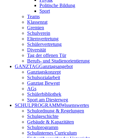
Politische Bildung
Sport
Teams
Klassenrat
Gremien
Schulverein
Elternvertretung
Schülervertretung
Diversität
Tag der offenen Tür
Berufs- und Studienorientierung
GANZTAG
Ganztagsangebot
Ganztagskonzept
Schulsozialarbeit
Ganztag Bewegt
AGs
Schülerbibliothek
Sport am Diesterweg
SCHULPROGRAMM
Wissenswertes
Schulordnung & Regelungen
Schulgeschichte
Gebäude & Kapazitäten
Schulprogramm
Schulinternes Curriculum