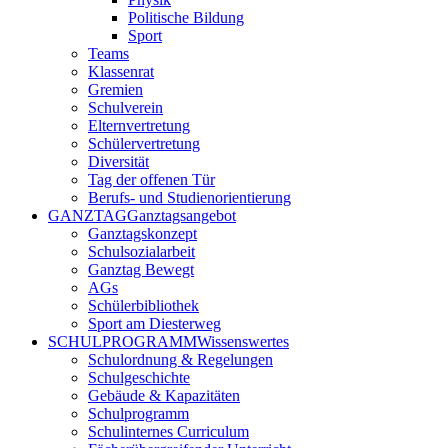
Politische Bildung
Sport
Teams
Klassenrat
Gremien
Schulverein
Elternvertretung
Schülervertretung
Diversität
Tag der offenen Tür
Berufs- und Studienorientierung
GANZTAG
Ganztagsangebot
Ganztagskonzept
Schulsozialarbeit
Ganztag Bewegt
AGs
Schülerbibliothek
Sport am Diesterweg
SCHULPROGRAMM
Wissenswertes
Schulordnung & Regelungen
Schulgeschichte
Gebäude & Kapazitäten
Schulprogramm
Schulinternes Curriculum