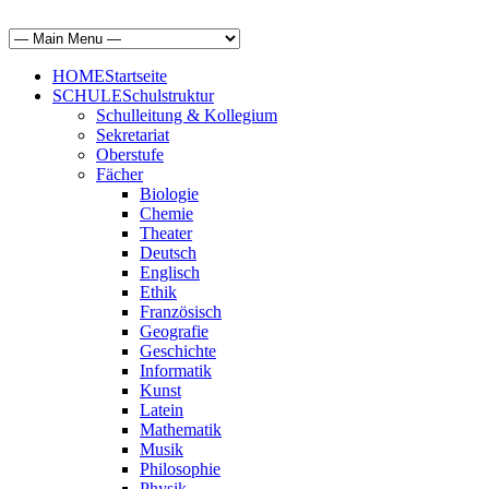
HOME
Startseite
SCHULE
Schulstruktur
Schulleitung & Kollegium
Sekretariat
Oberstufe
Fächer
Biologie
Chemie
Theater
Deutsch
Englisch
Ethik
Französisch
Geografie
Geschichte
Informatik
Kunst
Latein
Mathematik
Musik
Philosophie
Physik